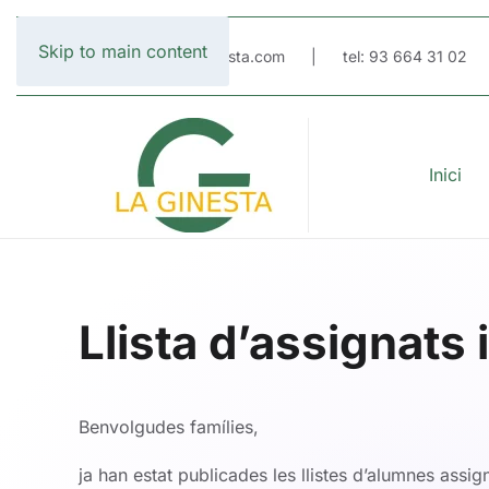
Skip to main content
email: escola@laginesta.com | tel: 93 664 31 02
Inici
Llista d’assignats i
Benvolgudes famílies,
ja han estat publicades les llistes d’alumnes assign