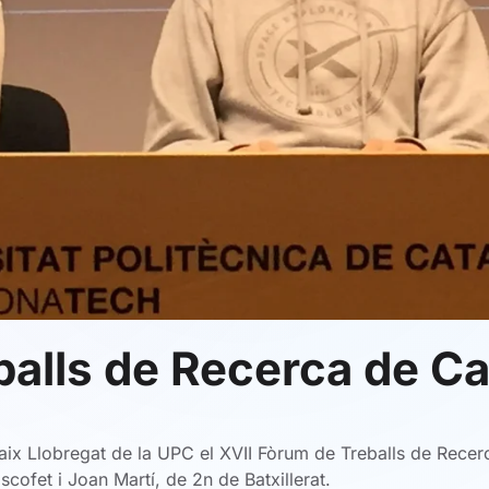
alls de Recerca de Ca
aix Llobregat de la UPC el XVII Fòrum de Treballs de Recerc
cofet i Joan Martí, de 2n de Batxillerat.