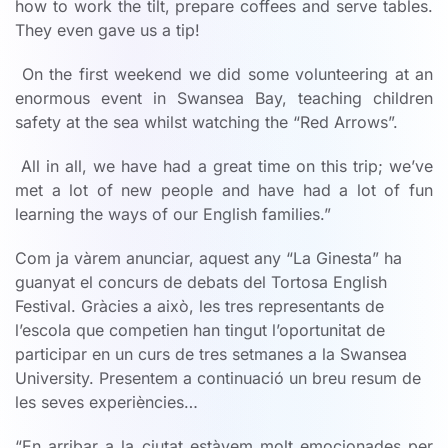
how to work the tilt, prepare coffees and serve tables.
They even gave us a tip!
On the first weekend we did some volunteering at an
enormous event in Swansea Bay, teaching children
safety at the sea whilst watching the “Red Arrows”.
All in all, we have had a great time on this trip; we’ve
met a lot of new people and have had a lot of fun
learning the ways of our English families.”
Com ja vàrem anunciar, aquest any “La Ginesta” ha
guanyat el concurs de debats del Tortosa English
Festival. Gràcies a això, les tres representants de
l’escola que competien han tingut l’oportunitat de
participar en un curs de tres setmanes a la Swansea
University. Presentem a continuació un breu resum de
les seves experiències…
“En arribar a la ciutat estàvem molt emocionades per