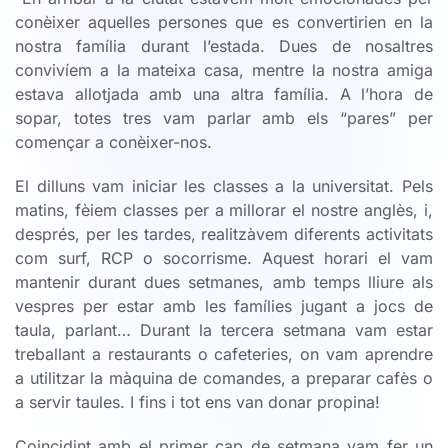
conèixer aquelles persones que es convertirien en la
nostra família durant l’estada. Dues de nosaltres
convivíem a la mateixa casa, mentre la nostra amiga
estava allotjada amb una altra família. A l’hora de
sopar, totes tres vam parlar amb els “pares” per
començar a conèixer-nos.
El dilluns vam iniciar les classes a la universitat. Pels
matins, fèiem classes per a millorar el nostre anglès, i,
després, per les tardes, realitzàvem diferents activitats
com surf, RCP o socorrisme. Aquest horari el vam
mantenir durant dues setmanes, amb temps lliure als
vespres per estar amb les famílies jugant a jocs de
taula, parlant… Durant la tercera setmana vam estar
treballant a restaurants o cafeteries, on vam aprendre
a utilitzar la màquina de comandes, a preparar cafès o
a servir taules. I fins i tot ens van donar propina!
Coincidint amb el primer cap de setmana vam fer un