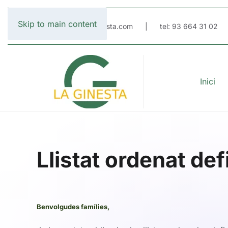
Skip to main content
email: escola@laginesta.com | tel: 93 664 31 02
Inici
Llistat ordenat defi
Benvolgudes famílies,