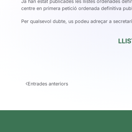
Ja han estat publicades les llistes ordenades defin
centre en primera petició ordenada definitiva pub
Per qualsevol dubte, us podeu adreçar a secretaria
LLI
Entrades anteriors