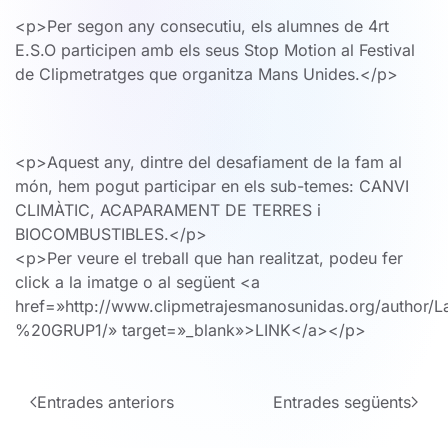
<p>Per segon any consecutiu, els alumnes de 4rt
E.S.O participen amb els seus Stop Motion al Festival
de Clipmetratges que organitza Mans Unides.</p>
<p>Aquest any, dintre del desafiament de la fam al
món, hem pogut participar en els sub-temes: CANVI
CLIMÀTIC, ACAPARAMENT DE TERRES i
BIOCOMBUSTIBLES.</p>
<p>Per veure el treball que han realitzat, podeu fer
click a la imatge o al següent <a
href=»http://www.clipmetrajesmanosunidas.org/auth
%20GRUP1/» target=»_blank»>LINK</a></p>
Entrades anteriors
Entrades següents