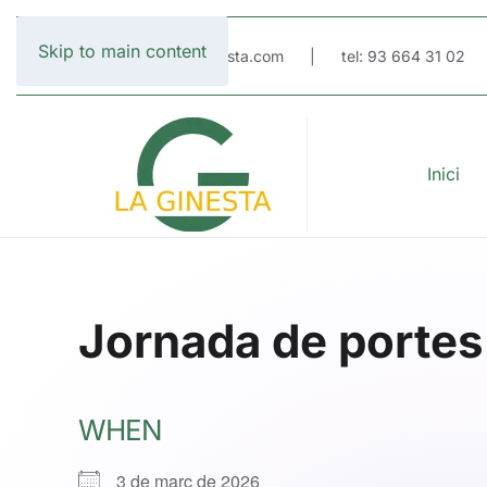
Skip to main content
email: escola@laginesta.com | tel: 93 664 31 02
Inici
Jornada de portes 
WHEN
3 de març de 2026