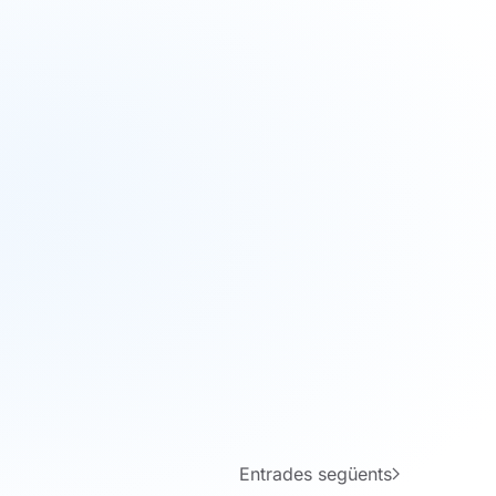
Outlook Live
Entrades següents