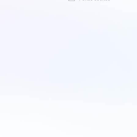
r
iCalendar
Office 365